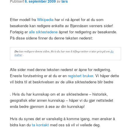
Publisert
6. september 2009
av
lars
Etter modell fra
Wikipedia
har vi nå åpnet for at du som
besøkende kan redigere enkelte av Bjønnåsen venners sider!
Forløpig er
alle siktestedene
åpnet for redigering av besøkende.
På disse sidene finner du denne teksten nederst:
Alle sider med denne teksten nederst er åpne for redigering.
Eneste forutsetning er at du er en
registert bruker
. Vi håper dette
vil bidra til at beskrivelsen av de ulike siktestedene blir bedre
. Hvis du har kunnskap om et av siktestedene – historisk,
geografisk eller annen kunnskap – håper vi du gjør nettstedet
enda bedre gjennom å øse av din kunnskap!
Hvis du synes det er vanskelig å komme igang, men ønsker å
bidra kan du
ta kontakt
med oss så vil vi veilede deg.