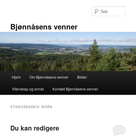
Gå
Gå
direkte
direkte
Søk
til
til
hovedinnholdet
sekundærinnholdet
Bjønnåsens venner
Hovedmeny
Hjem
Om Bjønnåsens venner
Bilder
Vitenskap og annet
Kontakt Bjønnåsens venner
STIKKORDARKIV:
BIDRA
Du kan redigere