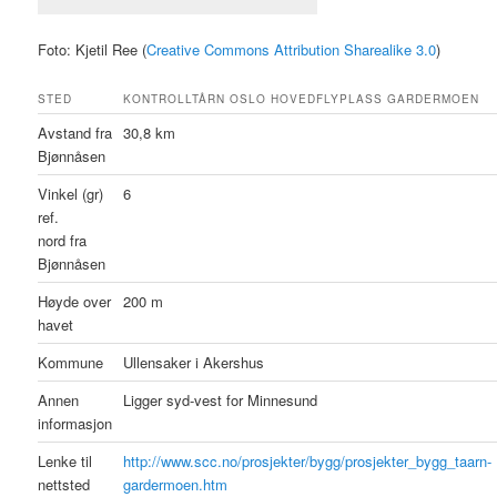
Foto: Kjetil Ree (
Creative Commons Attribution Sharealike 3.0
)
STED
KONTROLLTÅRN OSLO HOVEDFLYPLASS GARDERMOEN
Avstand fra
30,8 km
Bjønnåsen
Vinkel (gr)
6
ref.
nord fra
Bjønnåsen
Høyde over
200 m
havet
Kommune
Ullensaker i Akershus
Annen
Ligger syd-vest for Minnesund
informasjon
Lenke til
http://www.scc.no/prosjekter/bygg/prosjekter_bygg_taarn-
nettsted
gardermoen.htm