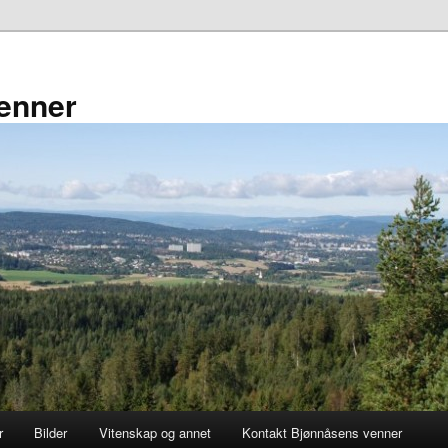
enner
r
Bilder
Vitenskap og annet
Kontakt Bjønnåsens venner