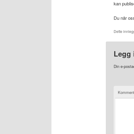
kan publis
Du når os
Dette innleg
Legg 
Din e-postad
Komment