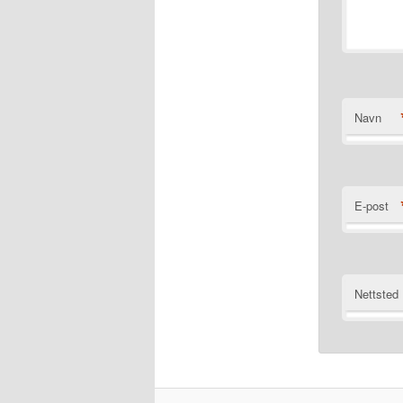
Navn
E-post
Nettsted