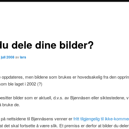
du dele dine bilder?
 juli 2008
av
lars
 oppdateres, men bildene som brukes er hovedsakelig fra den opprin
som ble laget i 2002 (?)
esitter bilder som er aktuell, d.v.s. av Bjønnåsen eller siktestedene, vi
få bruke de.
d på nettsidene til Bjønnåsens venner er
fritt tilgjengelig til ikke-komme
at det skal fortsette å være slik. Et premiss er derfor at bilder du del