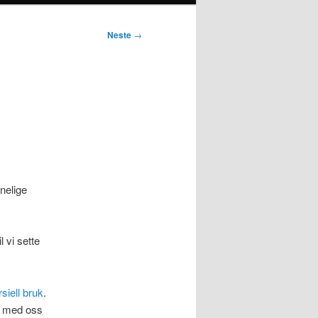
Neste
→
nelige
l vi sette
rsiell bruk
.
er med oss