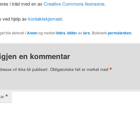
eres i tråd med en av
Creative Commons lisensene
.
s ved hjelp av
kontaktskjemaet
.
get ble skrevet i
Annet
og merket
bidra
,
bilder
av
lars
. Bokmerk
permalenken
.
igjen en kommentar
*
resse vil ikke bli publisert.
Obligatoriske felt er merket med
*
ar