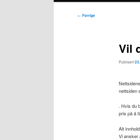
Innleggsnavigasjon
←
Forrige
Vil 
Publisert
23.
Nettsidene
nettsiden 
. Hvis du b
pris på å 
Alt innhol
Vi ønsker 